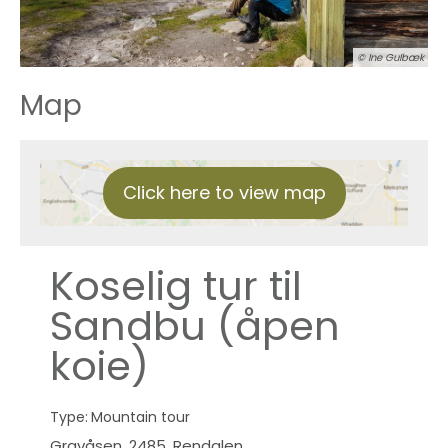
© Ine Gulbæk
Map
Click here to view map
Koselig tur til
Sandbu (åpen
koie)
Type:
Mountain tour
Gravåsen
,
2485
,
Rendalen